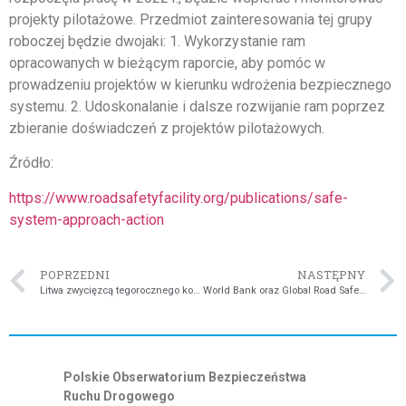
projekty pilotażowe. Przedmiot zainteresowania tej grupy
roboczej będzie dwojaki: 1. Wykorzystanie ram
opracowanych w bieżącym raporcie, aby pomóc w
prowadzeniu projektów w kierunku wdrożenia bezpiecznego
systemu. 2. Udoskonalanie i dalsze rozwijanie ram poprzez
zbieranie doświadczeń z projektów pilotażowych.
Źródło:
https://www.roadsafetyfacility.org/publications/safe-
system-approach-action
POPRZEDNI
NASTĘPNY
Litwa zwycięzcą tegorocznego konkursu ETSC Road Safety Performance Index (PIN) Award z najwyższym 50% spadkiem liczby ofiar śmiertelnych w ciągu ostatnich dziesięciu lat
World Bank oraz Global Road Safety Facility (GRSF) opublikował przewodnik łączący bezpieczeństwo i projektowanie dróg (integrating safety in road design)
Polskie Obserwatorium Bezpieczeństwa
Ruchu Drogowego