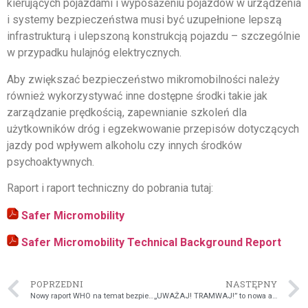
kierujących pojazdami i wyposażeniu pojazdów w urządzenia
i systemy bezpieczeństwa musi być uzupełnione lepszą
infrastrukturą i ulepszoną konstrukcją pojazdu – szczególnie
w przypadku hulajnóg elektrycznych.
Aby zwiększać bezpieczeństwo mikromobilności należy
również wykorzystywać inne dostępne środki takie jak
zarządzanie prędkością, zapewnianie szkoleń dla
użytkowników dróg i egzekwowanie przepisów dotyczących
jazdy pod wpływem alkoholu czy innych środków
psychoaktywnych.
Raport i raport techniczny do pobrania tutaj:
Safer Micromobility
Safer Micromobility Technical Background Report
POPRZEDNI
NASTĘPNY
Nowy raport WHO na temat bezpieczeństwa ruchu drogowego na świecie
„UWAŻAJ! TRAMWAJ!” to nowa akcja edukacyjna dot. bezpieczeństwa w ruchu drogowym w odniesieniu do tramwajów