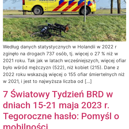
Według danych statystycznych w Holandii w 2022 r
zginęło na drogach 737 osób, tj. więcej o 27 % niż w
2021 roku. Tak jak w latach wcześniejszych, więcej ofiar
było wśród mężczyzn (522), niż kobiet (215). Dane z
2022 roku wskazują więcej o 155 ofiar śmiertelnych niż
w 2021, i jest to najwyższa liczba od […]
7 Światowy Tydzień BRD w
dniach 15-21 maja 2023 r.
Tegoroczne hasło: Pomyśl o
mobilności