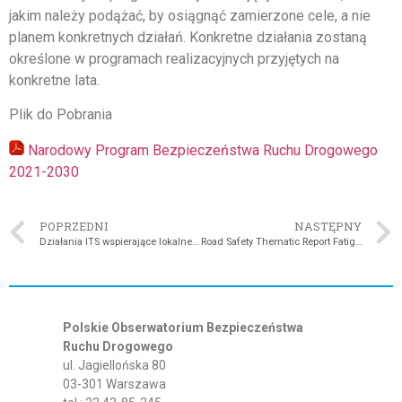
jakim należy podążać, by osiągnąć zamierzone cele, a nie
planem konkretnych działań. Konkretne działania zostaną
określone w programach realizacyjnych przyjętych na
konkretne lata.
Plik do Pobrania
Narodowy Program Bezpieczeństwa Ruchu Drogowego
2021-2030
POPRZEDNI
NASTĘPNY
Działania ITS wspierające lokalne społeczności w walce z nadmierną prędkością pojazdów
Road Safety Thematic Report Fatigue – raport ERSO o zmęczeniu w ruchu drogowym
Polskie Obserwatorium Bezpieczeństwa
Ruchu Drogowego
ul. Jagiellońska 80
03-301 Warszawa