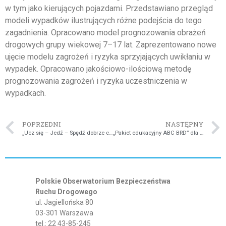
w tym jako kierujących pojazdami. Przedstawiano przegląd
modeli wypadków ilustrujących różne podejścia do tego
zagadnienia. Opracowano model progno­zowania obrażeń
drogowych grupy wiekowej 7–17 lat. Zaprezentowano nowe
ujęcie modelu zagrożeń i ryzyka sprzyjających uwikłaniu w
wypadek. Opracowano jakościowo-ilościową metodę
prognozowania zagrożeń i ryzyka uczestniczenia w
wypadkach.
POPRZEDNI
NASTĘPNY
„Ucz się – Jedź – Spędź dobrze czas – Powtórz” – Kampania promująca bezpieczną jazdę na motocyklu
„Pakiet edukacyjny ABC BRD” dla uczniów z niepełnosprawnością wzrokową
Polskie Obserwatorium Bezpieczeństwa
Ruchu Drogowego
ul. Jagiellońska 80
03-301 Warszawa
tel.: 22 43-85-245