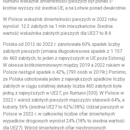
Rumunii wskaźnik śmiertelności pieszych był ponad 3-
krotnie wyższy niż średnia UE, a na Łotwie ponad dwukrotnie.
W Polsce wskaźnik śmiertelności pieszych w 2022 roku
wyniósł 12.2 zabitych na 1 mln mieszkańców. Średnia
wartość wskaźnika zabitych pieszych dla UE27 to 8.4.
Polska od 2012 do 2022 r. zanotowała 60% spadek liczby
zabitych pieszych (zmiana długookresowa spadek z 1 157
do 460 zabitych, to jeden z najwyższych w UE poza Estonią).
W okresie krótkoterminowym między 2019 a 2022 rokiem w
Polsce nastąpił spadek o 42%, (793 osób w 2019r.) Pomimo,
że Polska odnotowała jeden z największych spadków liczby
zabitych w ciągu ostatniej dekady liczba 460 zabitych była
jedną z najwyższych w UE27, po Rumunii (530). W Polsce w
2022 r. wśród zabitych pieszych mężczyźni stanowili 64%, a
kobiety 36% (średnia UE27 to 62%/38%). Udział pieszych w
Polsce w 2022 r. w całkowitej liczbie ofiar śmiertelnych
wypadków drogowych wyniósł 24% (18% to średnia wartość
dla UE27). Wśród śmiertelnych ofiar niechronionych