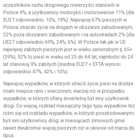
uczestników ruchu drogowego rowerzyści stanowili w
Polsce 9%, a użytkownicy motocykli i motorowerów 11% (dla
EU27 odpowiednio: 10%, 19%). Najwięcej 67% pieszych w
Polsce straciło życie na drogach w obszarze zabudowanym,
32% poza obszarem zabudowanym i na autostradach 2% (dla
UE27 odpowiednio 69%, 24%, 6%). W Polsce tak jak w UE
najwięcej zabitych pieszych jest w wieku senioralnym tj. 65+
(39%), 52% to piesi w wieku od 25 do 64 lat, najmłodsi do 24
lat stanowią 9% zabitych (średnia EU27 + EFTA wynosi
odpowiednio 47%, 42% i 10%).
Najwięcej wypadków, w których stracili życie piesi na drodze
miało miejsce rano i wieczorem, inaczej niż w przypadku
wypadków, w których ofiarą śmiertelną był inny użytkownik
drogi. Co więcej, rozkład miesięczny tego typu wypadków też
różni się od rozkładu wypadków, w których poszkodowanymi
byli inni użytkownicy dróg; w miesiącach zimowych ginie
nawet dwukrotnie więcej pieszych niż w okresie od marca do
lipca.