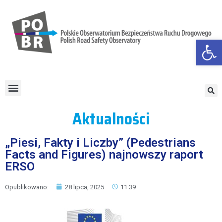
Otwórz
Aktualności
„Piesi, Fakty i Liczby” (Pedestrians
Facts and Figures) najnowszy raport
ERSO
Opublikowano:
28 lipca, 2025
11:39