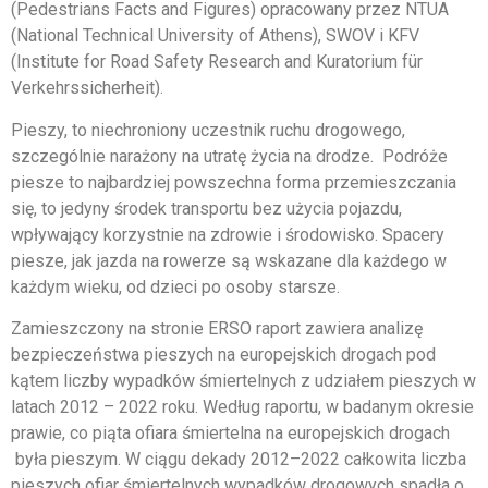
(Pedestrians Facts and Figures) opracowany przez NTUA
(National Technical University of Athens), SWOV i KFV
(Institute for Road Safety Research and Kuratorium für
Verkehrssicherheit).
Pieszy, to niechroniony uczestnik ruchu drogowego,
szczególnie narażony na utratę życia na drodze. Podróże
piesze to najbardziej powszechna forma przemieszczania
się, to jedyny środek transportu bez użycia pojazdu,
wpływający korzystnie na zdrowie i środowisko. Spacery
piesze, jak jazda na rowerze są wskazane dla każdego w
każdym wieku, od dzieci po osoby starsze.
Zamieszczony na stronie ERSO raport zawiera analizę
bezpieczeństwa pieszych na europejskich drogach pod
kątem liczby wypadków śmiertelnych z udziałem pieszych w
latach 2012 – 2022 roku. Według raportu, w badanym okresie
prawie, co piąta ofiara śmiertelna na europejskich drogach
była pieszym. W ciągu dekady 2012–2022 całkowita liczba
pieszych ofiar śmiertelnych wypadków drogowych spadła o