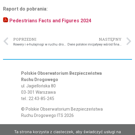
Raport do pobrania:
Pedestrians Facts and Figures 2024
POPRZEDNI
NASTĘPNY
Rowery i e-hulajnogi w ruchu drogowym – badania międzynarodowe i krajowe
Dwie polskie inicjatywy wśród finalistów w konkursie Doskonałość w Bezpieczeństwie Ruchu Drogowego 2025 (Excellence in Road Safety Awards)
Polskie Obserwatorium Bezpieczeństwa
Ruchu Drogowego
ul. Jagiellońska 80
03-301 Warszawa
tel.: 22 43-85-245
© Polskie Obserwatorium Bezpieczeństwa
Ruchu Drogowego ITS 2026
Ta strona korzysta z ciasteczek, aby świadczyć usługi na
Instytut Transportu Samochodowego