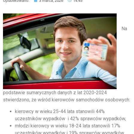
Opublikowano:
3 marca, 2026
14:45
Na
podstawie sumarycznych danych z lat 2020-2024
stwierdzono, że wśród kierowców samochodów osobowych:
kierowcy w wieku 25-44 lata stanowili 44%
uczestników wypadków i 42% sprawców wypadków,
młodzi kierowcy w wieku 18-24 lata stanowili 17%
uczestników wypadków i 19% sprawców wypadków,