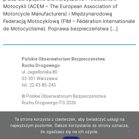
Motocykli (ACEM – The European Association of
Motorcycle Manufacturers) i Międzynarodową
Federacją Motocyklową (FIM – Fédération Internationale
de Motocyclisme). Poprawa bezpieczeństwa […]
Polskie Obserwatorium Bezpieczeństwa
Ruchu Drogowego
ul. Jagiellońska 80
03-301 Warszawa
tel.: 22 43-85-245
© Polskie Obserwatorium Bezpieczeństwa
Ruchu Drogowego ITS 2026
Ta strona korzysta z ciasteczek, aby świadczyć usługi na
Instytut Transportu Samochodowego
najwyższym poziomie. Dalsze korzystanie ze strony oznacza,
ul. Jagiellońska 80
że zgadzasz się na ich użycie.
03-301 Warszawa