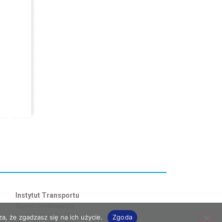
Instytut Transportu
Samochodowego
ul. Jagiellońska 80
a, że zgadzasz się na ich użycie.
Zgoda